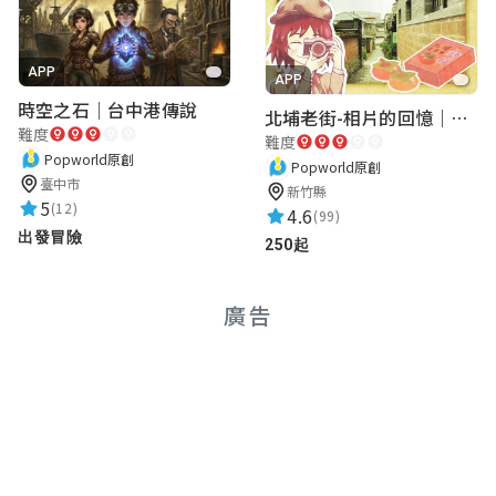
APP
APP
時空之石｜台中港傳說
北埔老街-相片的回憶｜新竹老街城市解謎
難度
難度
Popworld原創
Popworld原創
臺中市
新竹縣
5
(12)
4.6
(99)
出發冒險
250起
廣告