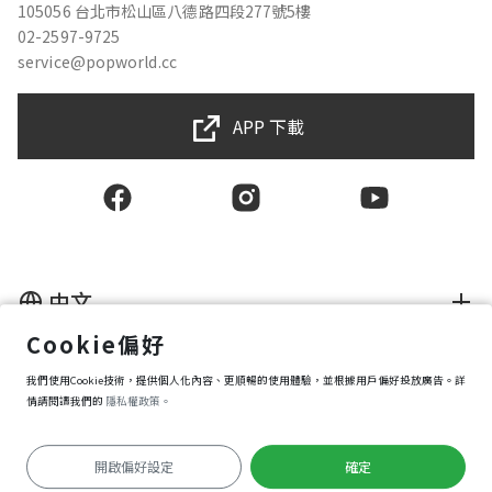
105056 台北市松山區八德路四段277號5樓
02-2597-9725
service@popworld.cc
APP 下載
中文
Cookie偏好
使用者授權合約
我們使用Cookie技術，提供個人化內容、更順暢的使用體驗，並根據用戶偏好投放廣告。詳
隱私權保護政策
資訊安全政策
情請閱讀我們的
隱私權政策。
購買條款
Cookie 偏好設定
開啟偏好設定
確定
Copyright © 2025 Popworld Inc. All Rights Reserved.
前往APP遊玩