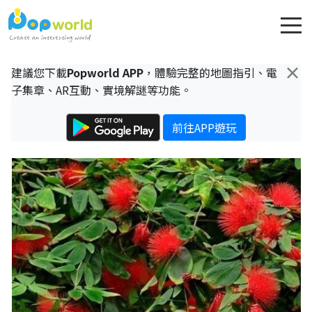
×
建議您下載
Popworld APP
，體驗完整的地圖指引、電
子集章、AR互動、實境解謎等功能。
前往APP遊玩