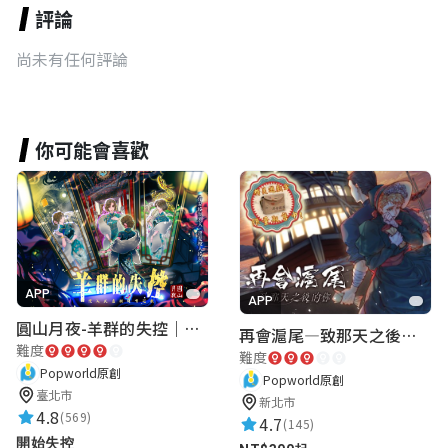
評論
尚未有任何評論
你可能會喜歡
APP
APP
圓山月夜-羊群的失控｜圓山飯店 ARG實境解謎遊戲
再會滬尾—致那天之後的你｜淡水老街實境遊戲｜實體遊戲盒
難度
難度
Popworld原創
Popworld原創
臺北市
新北市
4.8
(569)
4.7
(145)
開始失控