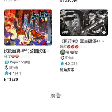
NT$300起
APP
《巡行者》軍事碉堡神秘探索｜陽明書屋實境遊戲
APP
難度
妖妝幽翼-新竹公園妖怪懸疑事件
陽明書屋
難度
臺北市
Popworld原創
4.8
(219)
新竹市
開始探索
4.4
(47)
NT$280
廣告