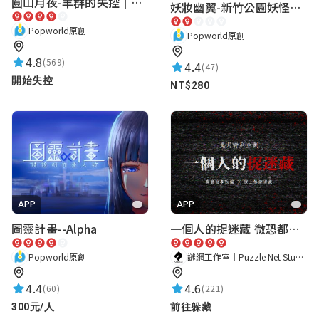
圓山月夜-羊群的失控｜圓山飯店 ARG實境解謎遊戲
妖妝幽翼-新竹公園妖怪懸疑事件
Popworld原創
Popworld原創
4.8
(569)
4.4
(47)
開始失控
NT$280
APP
APP
圖靈計畫--Alpha
一個人的捉迷藏 微恐都市傳說
Popworld原創
謎網工作室｜Puzzle Net Studio
4.4
4.6
(60)
(221)
300元/人
前往躲藏