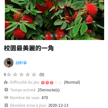
校園最美麗的一角
胡軒寧
0
★★★★★
(0)
Difficulté du jeu
(Normal)
Temps estimé
25minute(s)
Nombre de vues
470
Dernière mise à jour
2020-12-13