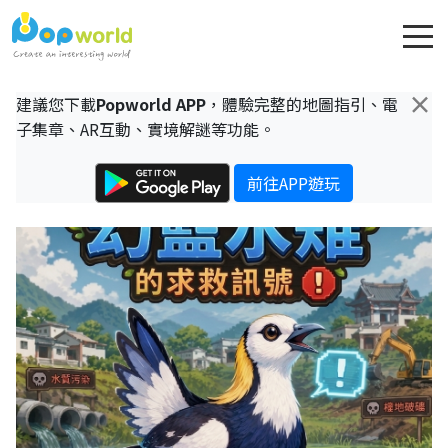
×
建議您下載
Popworld APP
，體驗完整的地圖指引、電
子集章、AR互動、實境解謎等功能。
前往APP遊玩