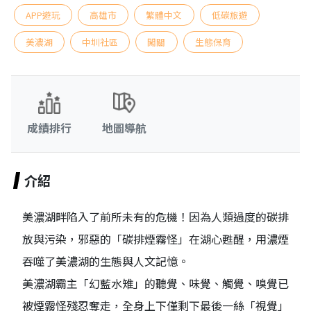
APP遊玩
高雄市
繁體中文
低碳旅遊
美濃湖
中圳社區
闖關
生態保育
成績排行
地圖導航
介紹
美濃湖畔陷入了前所未有的危機！因為人類過度的碳排
放與污染，邪惡的「碳排煙霧怪」在湖心甦醒，用濃煙
吞噬了美濃湖的生態與人文記憶。
美濃湖霸主「幻藍水雉」的聽覺、味覺、觸覺、嗅覺已
被煙霧怪殘忍奪走，全身上下僅剩下最後一絲「視覺」