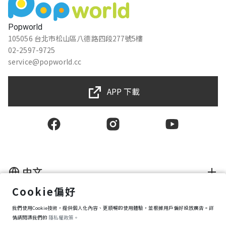
Popworld
105056 台北市松山區八德路四段277號5樓
02-2597-9725
service@popworld.cc
APP 下載
中文
Cookie偏好
使用者授權合約
我們使用Cookie技術，提供個人化內容、更順暢的使用體驗，並根據用戶偏好投放廣告。詳
隱私權保護政策
資訊安全政策
情請閱讀我們的
隱私權政策。
購買條款