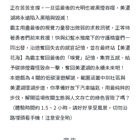
正在苦苦支撐。一旦這最後的光明也被黑煙吞噬，美濃
湖將永遠陷入黑暗與毀滅！
霸主用盡最後的視覺力量發出微弱的求救訊號，正等待
著勇者們前來救援！快與幻藍水雉麾下的守護精靈們一
同出發，沿途奪回失去的感官記憶，並在最終站【美濃
花海】為霸主奪回最後的「嗅覺」記憶，集齊五感、給
予碳排煙霧怪致命一擊，奪回美濃湖的永續未來吧！
本遊戲為 4 關的低碳漫遊解謎，範圍涵蓋中圳社區與
美濃湖環湖步道，你準備好放下汽車鑰匙，用最純粹的
步伐，解開這場攸關生態與人文存亡的綠色冒險了嗎？
（體驗時間約 1.5 ~ 2 小時，請好好享受風景，切勿沿
路埋頭看手機！注意安全喲）