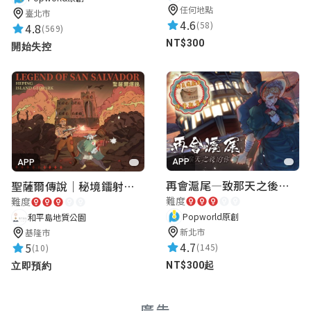
任何地點
臺北市
4.6
(58)
4.8
(569)
NT$300
開始失控
APP
APP
再會滬尾—致那天之後的你｜淡水老街實境遊戲｜實體遊戲盒
聖薩爾傳說｜秘境鐳射激戰
難度
難度
Popworld原創
和平島地質公園
新北市
基隆市
4.7
5
(145)
(10)
NT$300起
立即預約
廣告