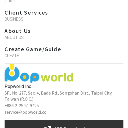
GUIDE
Client Services
BUSINESS
About Us
ABOUT US
Create Game/Guide
CREATE
Popworld Inc.
5F., No. 277, Sec. 4, Bade Rd., Songshan Dist., Taipei City,
Taiwan (R.O.C.)
+886 2-2597-9725
service@popworld.cc