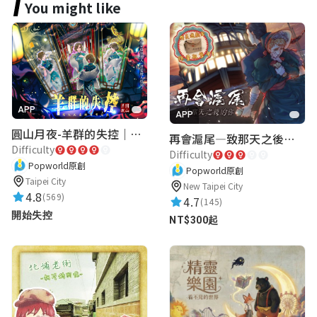
You might like
第二題答案前面要加捷運也沒說
是要測試玩家的通靈程度嗎？
York Tsai
★★★★★
2022-11-30 21:39:55
APP
APP
圓山月夜-羊群的失控｜圓山飯店 ARG實境解謎遊戲
答案應該提示輸入幾個字，而且第一題應該
再會滬尾—致那天之後的你｜淡水老街實境遊戲｜實體遊戲盒
Difficulty
為文湖線or木柵線
Difficulty
Popworld原創
Popworld原創
Taipei City
第三題答案輸入環狀線為何不對？
New Taipei City
4.8
(569)
4.7
(145)
開始失控
NT$300起
腿長你兩公分
★★★★★
2022-11-27 22:34:27
0分