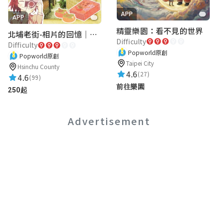
APP
我是誰
APP
精靈樂園：看不見的世界
★★★★★
北埔老街-相片的回憶｜新竹老街城市解謎
2022-11-27 20:06:39
Difficulty
Difficulty
0分
Popworld原創
Popworld原創
Taipei City
Hsinchu County
4.6
(27)
4.6
(99)
Wei-Jie Tseng
前往樂園
250起
★★★★★
2021-03-01 13:57:28
Advertisement
謝宇安
★★★★★
2021-01-26 09:07:14