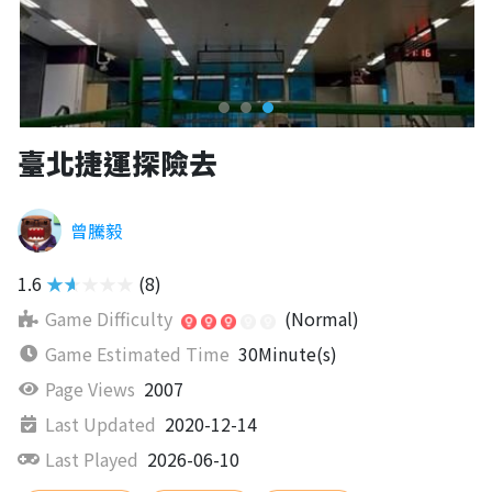
臺北捷運探險去
曾騰毅
1.6
★★★★★
(8)
Game Difficulty
(Normal)
Game Estimated Time
30Minute(s)
Page Views
2007
Last Updated
2020-12-14
Last Played
2026-06-10