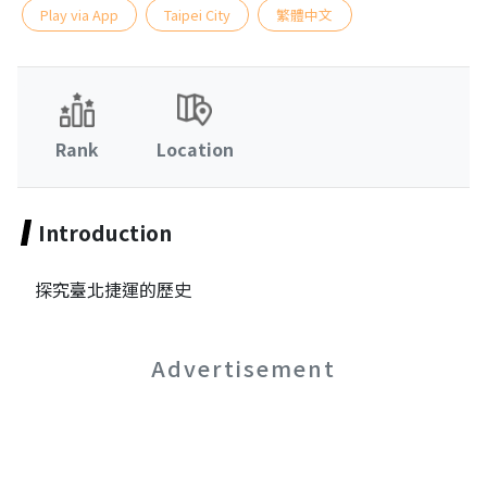
Play via App
Taipei City
繁體中文
Rank
Location
Introduction
探究臺北捷運的歷史
Advertisement