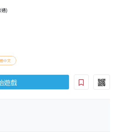
普通)
體中文
始遊戲