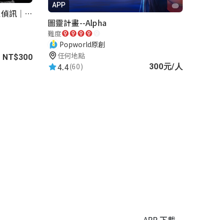
APP
罪證紀念簿｜解謎桌遊｜警匪偵訊｜室內遊戲
圖靈計畫--Alpha
難度
Popworld原創
任何地點
NT$300
4.4
(60)
300元/人
APP 下載