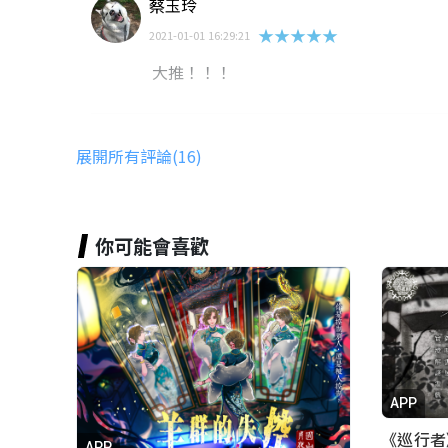
蔡玉玲
★★★★★
2021-01-01 16:29:21
大推！！！
Yun
展開所有評論(16)
★★★★★
2021-04-11 21:53:47
《怪人再現》感覺題目有誤…若題目尚未
解出答案
你可能會喜歡
花枝丸
★★★★★
2021-03-13 17:47:52
APP
rose0343012
APP