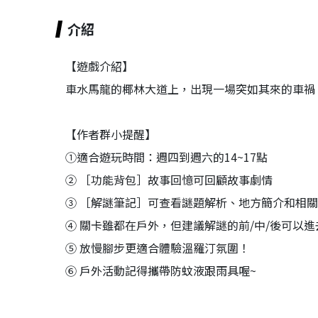
介紹
【遊戲介紹】
車水馬龍的椰林大道上，出現一場突如其來的車禍
【作者群小提醒】
①適合遊玩時間：週四到週六的14~17點
② ［功能背包］故事回憶可回顧故事劇情
③ ［解謎筆記］可查看謎題解析、地方簡介和相
④ 關卡雖都在戶外，但建議解謎的前/中/後可以
⑤ 放慢腳步更適合體驗溫羅汀氛圍！
⑥ 戶外活動記得攜帶防蚊液跟雨具喔~