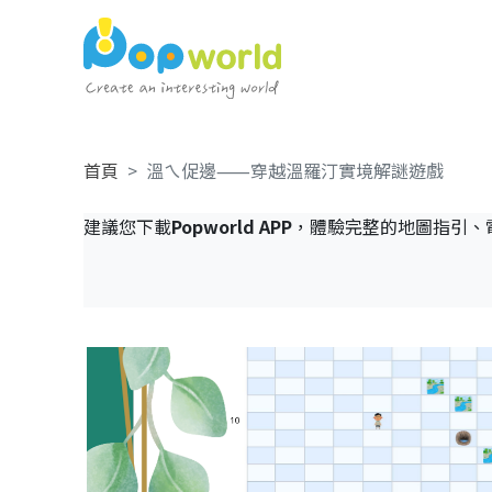
首頁
溫ㄟ促邊⸺穿越溫羅汀實境解謎遊戲
建議您下載
Popworld APP
，體驗完整的地圖指引、