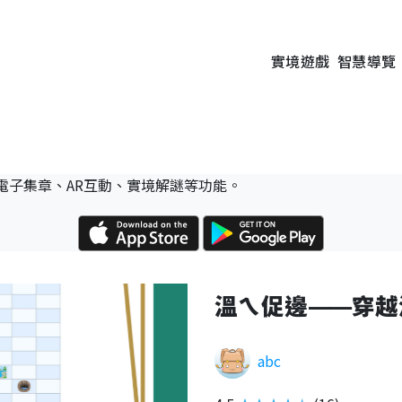
實境遊戲
智慧導覽
電子集章、AR互動、實境解謎等功能。
溫ㄟ促邊⸺穿越
abc