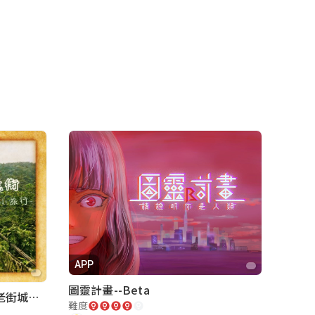
APP
圖靈計畫--Beta
內灣老街-懷舊小旅行｜新竹老街城市解謎
難度