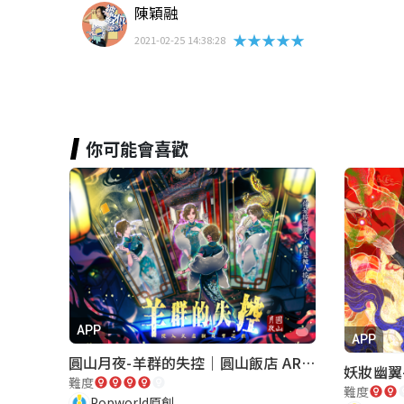
陳穎融
★★★★★
2021-02-25 14:38:28
你可能會喜歡
APP
APP
圓山月夜-羊群的失控｜圓山飯店 ARG實境解謎遊戲
妖妝幽翼
難度
難度
Popworld原創