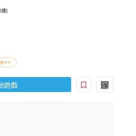
普通)
體中文
始遊戲