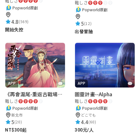
難しさ
難しさ
Popworld原創
Popworld原創
4.8
(569)
5
(12)
開始失控
出發冒險
APP
APP
《再會滬尾-重返古戰場》｜淡水老街實境遊戲｜實體遊戲盒
圖靈計畫--Alpha
難しさ
難しさ
Popworld原創
Popworld原創
新北市
どこでも
5
4.4
(20)
(60)
NT$300起
300元/人