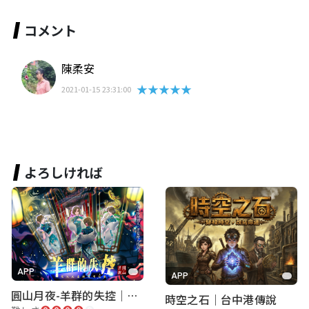
コメント
陳柔安
★★★★★
2021-01-15 23:31:00
よろしければ
APP
APP
圓山月夜-羊群的失控｜圓山飯店 ARG實境解謎遊戲
時空之石｜台中港傳說