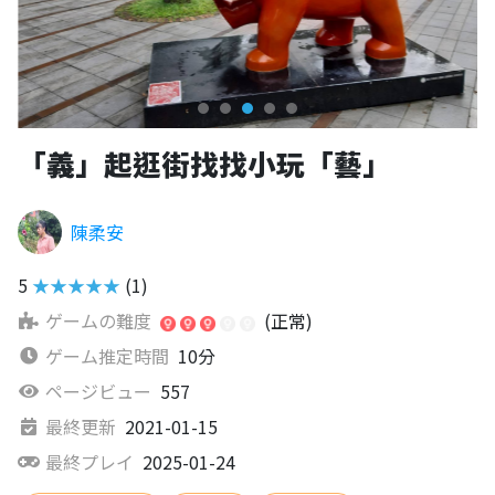
「義」起逛街找找小玩「藝」
陳柔安
5
★★★★★
(1)
ゲームの難度
(正常)
ゲーム推定時間
10分
ページビュー
557
最終更新
2021-01-15
最終プレイ
2025-01-24