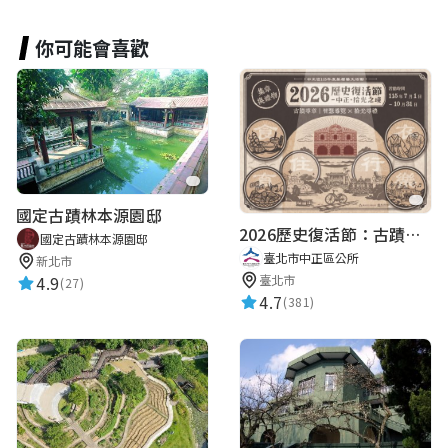
你可能會喜歡
國定古蹟林本源園邸
2026歷史復活節：古蹟尋章 | 智慧導覽 × 拾光尋禮
國定古蹟林本源園邸
臺北市中正區公所
新北市
臺北市
4.9
(27)
4.7
(381)