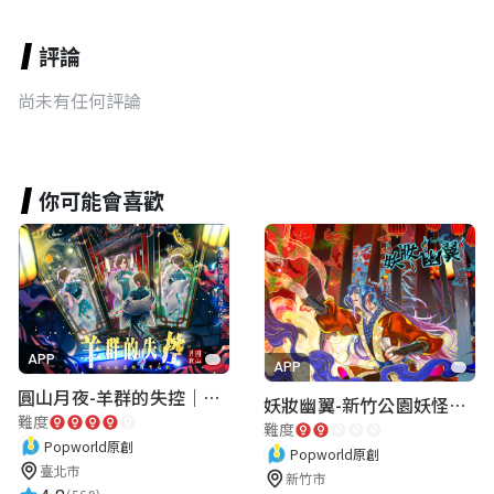
評論
尚未有任何評論
你可能會喜歡
APP
APP
圓山月夜-羊群的失控｜圓山飯店 ARG實境解謎遊戲
妖妝幽翼-新竹公園妖怪懸疑事件
難度
難度
Popworld原創
Popworld原創
臺北市
新竹市