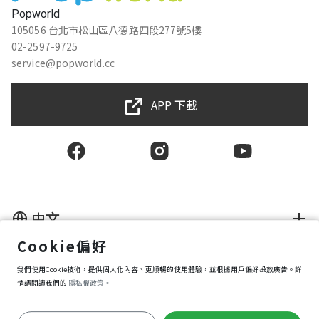
Popworld
105056 台北市松山區八德路四段277號5樓
02-2597-9725
service@popworld.cc
APP 下載
中文
Cookie偏好
使用者授權合約
我們使用Cookie技術，提供個人化內容、更順暢的使用體驗，並根據用戶偏好投放廣告。詳
隱私權保護政策
資訊安全政策
情請閱讀我們的
隱私權政策。
購買條款
Cookie 偏好設定