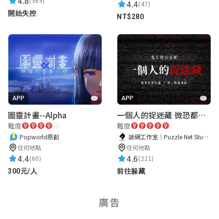
4.8
(569)
4.4
(47)
開始失控
NT$280
APP
APP
圖靈計畫--Alpha
一個人的捉迷藏 微恐都市傳說
難度
難度
Popworld原創
謎網工作室｜Puzzle Net Studio
任何地點
任何地點
4.4
4.6
(60)
(221)
300元/人
前往躲藏
廣告