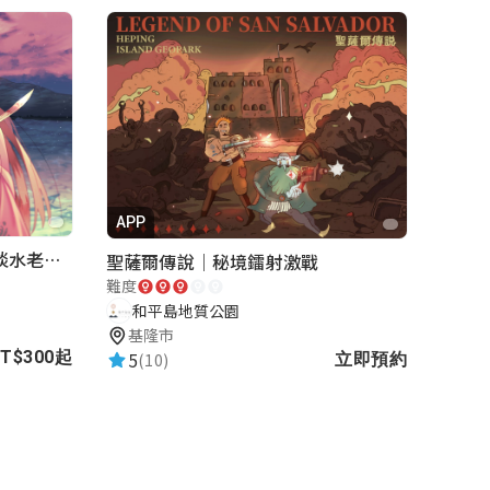
APP
《再會滬尾-重返古戰場》｜淡水老街實境遊戲｜實體遊戲盒
聖薩爾傳說｜秘境鐳射激戰
難度
和平島地質公園
基隆市
5
T$300起
(10)
立即預約