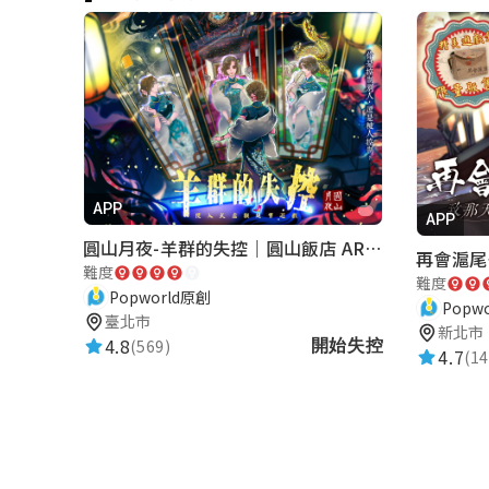
徐偉翔
★★★★★
2021-05-30 19:40:48
李智涵
★★★★★
2021-05-25 15:41:54
APP
APP
圓山月夜-羊群的失控｜圓山飯店 ARG實境解謎遊戲
難度
難度
Popworld原創
Popw
臺北市
新北市
4.8
(569)
開始失控
4.7
(14