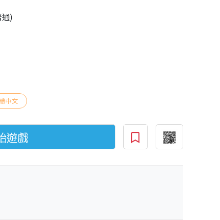
普通)
體中文
始遊戲