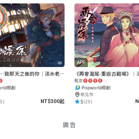
APP
再會滬尾—致那天之後的你｜淡水老街實境遊戲｜實體遊戲盒
難度
orld原創
Popworld原創
新北市
5
5)
(20)
NT$300起
N
廣告