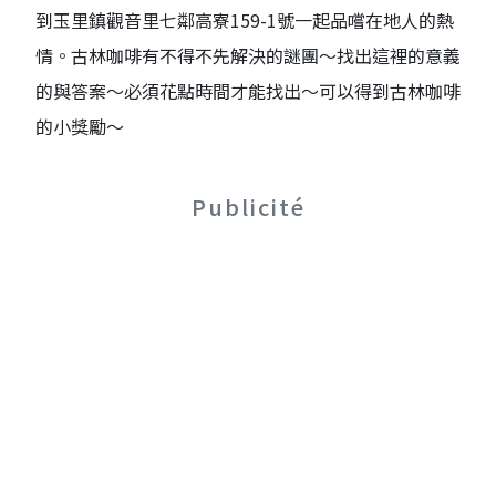
到玉里鎮觀音里七鄰高寮159-1號一起品嚐在地人的熱
情。古林咖啡有不得不先解決的謎團～找出這裡的意義
的與答案～必須花點時間才能找出～可以得到古林咖啡
的小獎勵～
Publicité