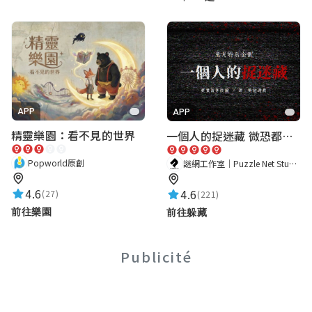
APP
APP
精靈樂園：看不見的世界
一個人的捉迷藏 微恐都市傳說
Popworld原創
謎網工作室｜Puzzle Net Studio
4.6
4.6
(27)
(221)
前往樂園
前往躲藏
Publicité