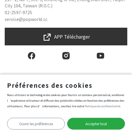
City 104, Taïwan (R.O.C.)
02-2597-9725
service@popworld.cc
APP Télécharger
Français
Préférences des cookies
Nous utilisons la technologie des cookies pour fournir un contenu personnalisé, améliorer
Conditions générales d'utilisation
l‘expérience utilisateur et diffuser des publicités ciblées en fonction des préférences des
Politique de protection des données et de la vie privée
utilisateurs. Pour plus d’informations, veuillez lire notre
Politique de confidentialité.
Politique de sécurité de l’information
Conditions d’achat de Popworld
Préférences des cookies
Ouvrir les préférences
Accepter tout
Copyright © 2025 Popworld Inc. All Rights Reserved.
Jouer dans l’application