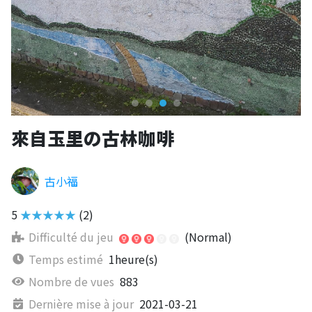
來自玉里の古林咖啡
古小福
5
★★★★★
(2)
Difficulté du jeu
(Normal)
Temps estimé
1heure(s)
Nombre de vues
883
Dernière mise à jour
2021-03-21