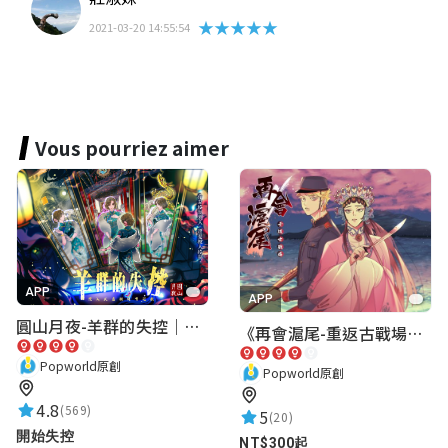
★★★★★
2021-03-20 14:55:54
Vous pourriez aimer
APP
APP
圓山月夜-羊群的失控｜圓山飯店 ARG實境解謎遊戲
《再會滬尾-重返古戰場》｜淡水老街實境遊戲｜實體遊戲盒
Popworld原創
Popworld原創
4.8
(569)
5
(20)
開始失控
NT$300起