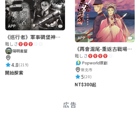
APP
《巡行者》軍事碉堡神秘探索｜陽明書屋實境遊戲
APP
難しさ
《再會滬尾-重返古戰場》｜淡水老街實境遊戲｜實體遊戲盒
陽明書屋
難しさ
Popworld原創
4.8
(219)
新北市
開始探索
5
(20)
NT$300起
広告