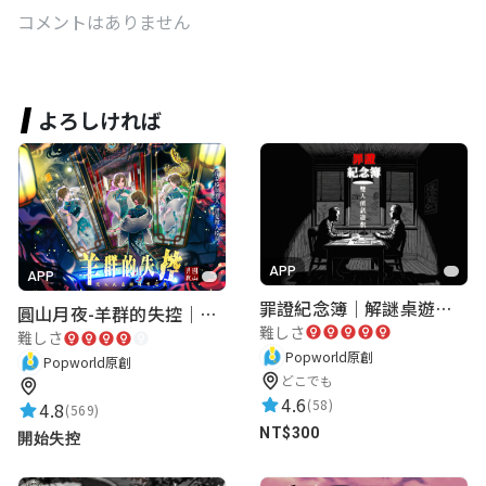
コメントはありません
よろしければ
APP
APP
罪證紀念簿｜解謎桌遊｜警匪偵訊｜室內遊戲
圓山月夜-羊群的失控｜圓山飯店 ARG實境解謎遊戲
難しさ
難しさ
Popworld原創
Popworld原創
どこでも
4.6
(58)
4.8
(569)
NT$300
開始失控