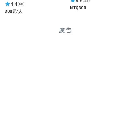
4.6
(58)
4.4
故事寫的很棒 很有代入感
(60)
NT$300
唯一一個解比卡的是松鼠那關
300元/人
用了錯誤的方式解出正確答案
看了解析才恍然大悟
廣告
整體遊玩體驗非常好
故事也很用心製作！
謝謝你們帶給我不一樣的植物園體驗
sarapan19980221
★★★★★
2021-04-19 01:09:52
超喜歡妖精的圖片
好可愛好適合賣周邊
遊戲很好玩學到很多植物的相關知識