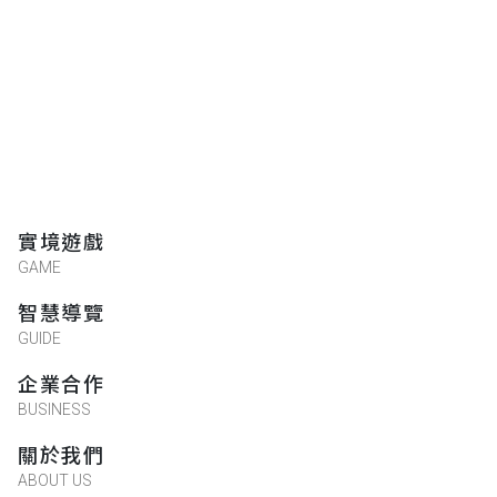
熾琴音
★★★★★
2021-04-18 15:04:19
很可愛的小故事，謎題設計親切和善～圖片
好用心！
陳穎融
實境遊戲
★★★★★
2021-04-18 15:04:03
GAME
太棒ㄌ！認識植物的好機會
智慧導覽
GUIDE
企業合作
陳冠龍
BUSINESS
★★★★★
2021-04-18 11:32:37
關於我們
GPS一定要到定位才能開啟關卡，會不知道
ABOUT US
下一關要去哪裡，只能依照文字圖片猜測