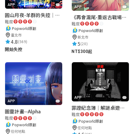
讚！！！
APP
APP
圓山月夜-羊群的失控｜圓山飯店 ARG實境解謎遊戲
《再會滬尾-重返古戰場》｜淡水老街實境遊戲｜實體遊戲盒
難度
難度
wzmf219795
Popworld原創
Popworld原創
★★★★★
2023-10-10 22:05:16
臺北市
新北市
4.8
(569)
5
(20)
故事內容很讚，有幾題難度有點高😂不過還
開始失控
NT$300起
是玩的很過癮
Wendy Hsu
★★★★★
2022-02-13 12:19:12
很讚 推推
APP
APP
罪證紀念簿｜解謎桌遊｜警匪偵訊｜室內遊戲
圖靈計畫--Alpha
難度
難度
張凱森
Popworld原創
Popworld原創
★★★★★
任何地點
2022-02-13 12:18:41
任何地點