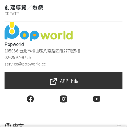
創建導覽／遊戲
CREATE
楊道偉
★★★★★
2021-04-18 11:30:59
邊看故事邊解謎，可以順便參觀植物園的各
Popworld
角落
105056 台北市松山區八德路四段277號5樓
02-2597-9725
service@popworld.cc
Jasmine Li
★★★★★
2021-04-18 11:29:33
APP 下載
很不錯玩完剛好逛完一圈植物園，難度不會
太難，劇情也不錯
uzi wu
★★★★★
2021-04-18 11:28:27
中文