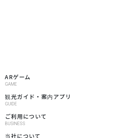
熾琴音
★★★★★
2021-04-18 15:04:19
很可愛的小故事，謎題設計親切和善～圖片
好用心！
陳穎融
ARゲーム
★★★★★
2021-04-18 15:04:03
GAME
太棒ㄌ！認識植物的好機會
観光ガイド・案内アプリ
GUIDE
陳冠龍
ご利用について
★★★★★
BUSINESS
2021-04-18 11:32:37
当社について
GPS一定要到定位才能開啟關卡，會不知道