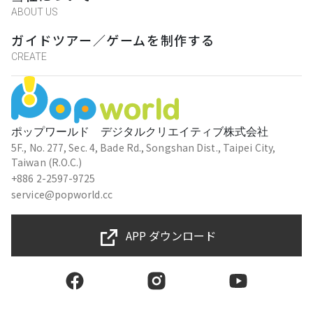
下一關要去哪裡，只能依照文字圖片猜測
ABOUT US
ガイドツアー／ゲームを制作する
CREATE
楊道偉
★★★★★
2021-04-18 11:30:59
邊看故事邊解謎，可以順便參觀植物園的各
角落
ポップワールド デジタルクリエイティブ株式会社
5F., No. 277, Sec. 4, Bade Rd., Songshan Dist., Taipei City,
Taiwan (R.O.C.)
+886 2-2597-9725
Jasmine Li
service@popworld.cc
★★★★★
2021-04-18 11:29:33
很不錯玩完剛好逛完一圈植物園，難度不會
APP ダウンロード
太難，劇情也不錯
uzi wu