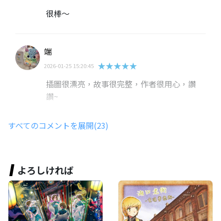
很棒～
端
★★★★★
2026-01-25 15:20:45
插圖很漂亮，故事很完整，作者很用心，讚
讚~
すべてのコメントを展開(23)
AirouLin
★★★★★
2026-01-25 15:17:03
很不錯唷
よろしければ
鄧之妙
★★★★★
2024-05-19 12:25:16