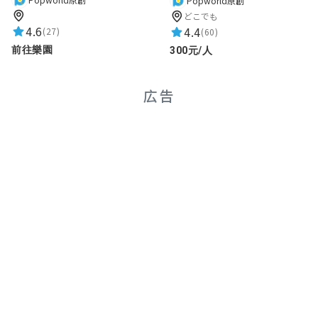
★★★★★
Popworld原創
2022-02-13 12:18:41
どこでも
故事寫的很棒 很有代入感
4.6
4.4
(27)
(60)
唯一一個解比卡的是松鼠那關
前往樂園
300元/人
用了錯誤的方式解出正確答案
看了解析才恍然大悟
広告
整體遊玩體驗非常好
故事也很用心製作！
謝謝你們帶給我不一樣的植物園體驗
sarapan19980221
★★★★★
2021-04-19 01:09:52
超喜歡妖精的圖片
好可愛好適合賣周邊
遊戲很好玩學到很多植物的相關知識