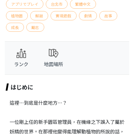
アプリでプレイ
台北市
繁體中文
植物園
解謎
實境遊戲
劇情
故事
成長
勵志
ランク
地図場所
はじめに
這裡…到底是什麼地方…？
一位剛上任的新手園區管理員，在機緣之下誤入了屬於
妖精的世界。在那裡他變得能理解動植物的所說的話，