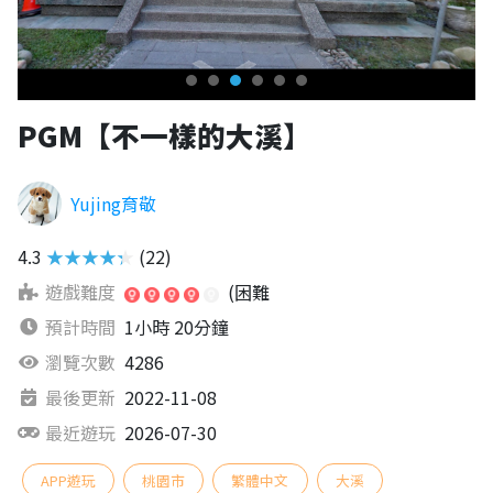
PGM【不一樣的大溪】
Yujing育敬
4.3
★★★★★
(22)
遊戲難度
(困難
預計時間
1小時 20分鐘
瀏覽次數
4286
最後更新
2022-11-08
最近遊玩
2026-07-30
APP遊玩
桃園市
繁體中文
大溪