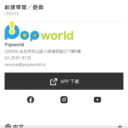
Sheng han
創建導覽／遊戲
★★★★★
2021-04-23 10:20:22
CREATE
優秀
溫琇雅
Popworld
★★★★★
105056 台北市松山區八德路四段277號5樓
2024-06-15 11:40:21
02-2597-9725
service@popworld.cc
龍
APP 下載
★★★★★
2024-06-15 11:39:42
唐果
★★★★★
2022-11-05 13:19:01
中文
答案有的與實景不一樣