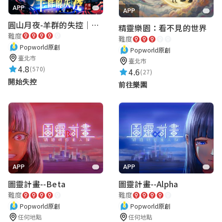
APP
APP
圓山月夜-羊群的失控｜圓山飯店 ARG實境解謎遊戲
精靈樂園：看不見的世界
林語法
難度
難度
★★★★★
2021-04-23 14:04:22
Popworld原創
Popworld原創
臺北市
臺北市
很好，遊戲易懂，不呆板
4.8
(570)
4.6
(27)
開始失控
前往樂園
薛甯
★★★★★
2021-04-23 13:52:25
超棒！
APP
APP
邱繼彬
圖靈計畫--Beta
圖靈計畫--Alpha
★★★★★
2021-04-23 12:43:56
難度
難度
讚
Popworld原創
Popworld原創
任何地點
任何地點