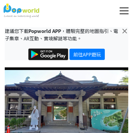
×
建議您下載
Popworld APP
，體驗完整的地圖指引、電
子集章、AR互動、實境解謎等功能。
前往APP遊玩