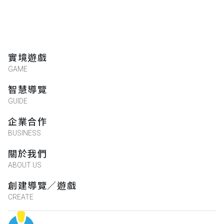
有些BUG，可以在看一看哪裡有怪怪的，很
有趣
陳小翼
實境遊戲
★★★★★
GAME
2021-04-19 15:09:25
智慧導覽
GUIDE
Lin耕賢
企業合作
★★★★★
2021-04-18 09:50:53
BUSINESS
關於我們
ABOUT US
Victor Lin
★★★★★
創建導覽／遊戲
2021-04-18 09:49:22
CREATE