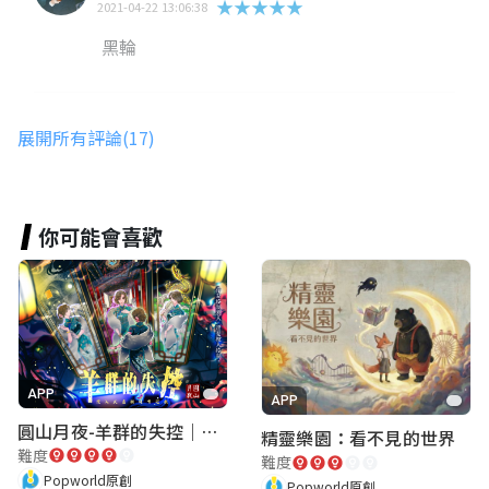
★★★★★
2021-04-22 13:06:38
黑輪
Momo
展開所有評論(17)
★★★★★
2021-04-19 15:15:41
好玩
你可能會喜歡
陳芯妍
★★★★★
2021-04-19 15:11:15
超好玩、題目超有邏輯
APP
APP
圓山月夜-羊群的失控｜圓山飯店 ARG實境解謎遊戲
精靈樂園：看不見的世界
重度吸貓成癮症
難度
難度
★★★★★
2021-04-09 16:59:13
Popworld原創
Popworld原創