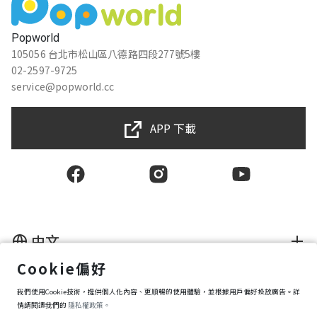
賴小珍
★★★★★
2021-04-15 19:31:38
Popworld
105056 台北市松山區八德路四段277號5樓
02-2597-9725
恩恩恩恩恩
service@popworld.cc
★★★★★
2021-04-14 15:36:16
APP 下載
陳古巾
★★★★★
2021-04-12 10:59:59
中文
Cookie偏好
使用者授權合約
我們使用Cookie技術，提供個人化內容、更順暢的使用體驗，並根據用戶偏好投放廣告。詳
隱私權保護政策
資訊安全政策
情請閱讀我們的
隱私權政策。
購買條款