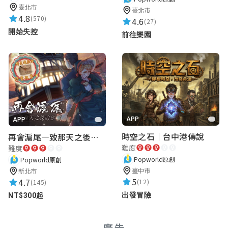
臺北市
臺北市
(⁎⁍̴̛ᴗ⁍̴̛⁎)
4.8
(570)
4.6
(27)
開始失控
前往樂園
謝宇安
★★★★★
2021-04-09 16:17:55
故事好精細超棒的！
APP
APP
果泥
時空之石｜台中港傳說
再會滬尾—致那天之後的你｜淡水老街實境遊戲｜實體遊戲盒
★★★★★
2021-04-08 08:29:57
難度
難度
邏輯很清楚、故事描述清楚、內容有趣
Popworld原創
Popworld原創
臺中市
新北市
5
4.7
(12)
(145)
林媗媗
出發冒險
NT$300起
★★★★★
2021-04-07 14:18:37
廣告