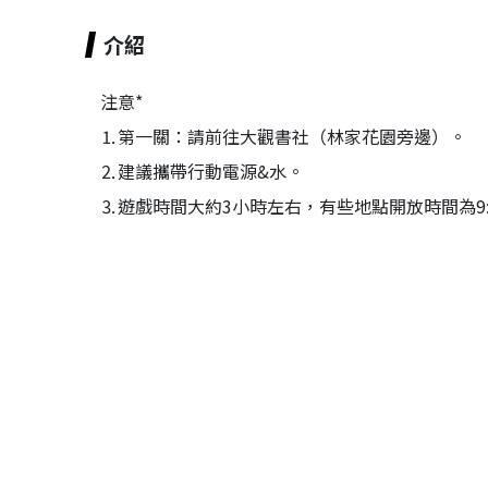
介紹
注意*
⒈第一關：請前往大觀書社（林家花園旁邊）。
⒉建議攜帶行動電源&水。
⒊遊戲時間大約3小時左右，有些地點開放時間為9:0