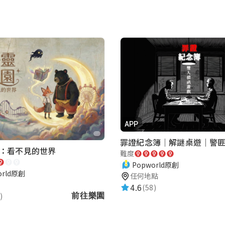
APP
：看不見的世界
難度
Popworld原創
orld原創
任何地點
4.6
(58)
)
前往樂園