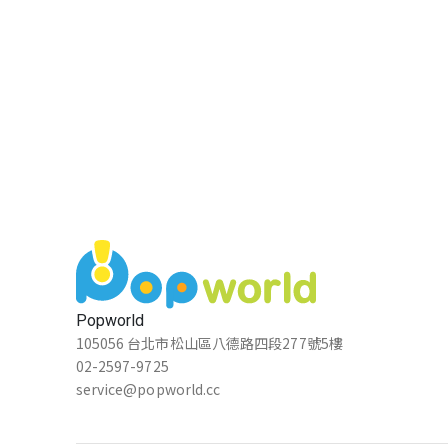
很適合第一次玩實境解謎的人！
恩恩恩恩恩
★★★★★
2021-04-14 15:37:45
好看
重度吸貓成癮症
★★★★★
2021-04-09 12:36:18
讚讚(⁎⁍̴̛ᴗ⁍̴̛⁎)
Popworld
105056 台北市松山區八德路四段277號5樓
陳古巾
02-2597-9725
service@popworld.cc
★★★★★
2021-04-09 12:33:17
謎題超有創意，地點也都很特別