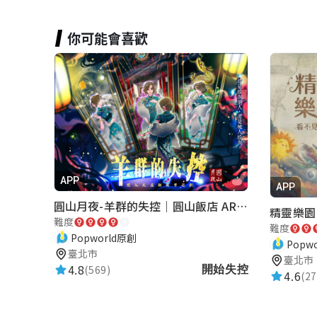
黑輪
你可能會喜歡
李宇涵
★★★★★
2021-04-19 15:13:23
很棒！有挑戰性也很好玩
趙介亭
APP
APP
★★★★★
2021-04-19 15:09:47
圓山月夜-羊群的失控｜圓山飯店 ARG實境解謎遊戲
精靈樂園
遊戲地點選擇很有創意，美編很清新
難度
難度
Popworld原創
Popw
臺北市
臺北市
4.8
(569)
開始失控
Lin
4.6
(27
★★★★★
2021-04-19 15:09:16