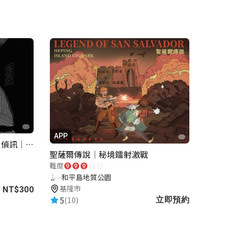
APP
罪證紀念簿｜解謎桌遊｜警匪偵訊｜室內遊戲
聖薩爾傳說｜秘境鐳射激戰
難度
和平島地質公園
基隆市
NT$300
5
(10)
立即預約