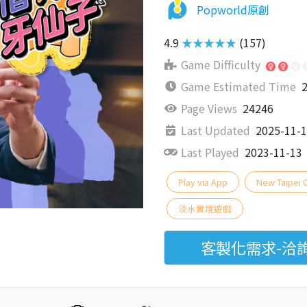
Popworld原創
4.9
★★★★★
(157)
Game Difficulty
Game Estimated Time
2
Page Views
24246
Last Updated
2025-11-
Last Played
2023-11-13
Play via App
New Taipei C
淡水實境遊戲
客製化需求-洽詢P