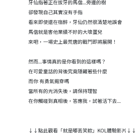
牙仙指著正在拔牙的馬偕...旁邊的樹
卻發現自己其實沒有手指
看來即使還在宿醉，牙仙仍然很清楚地誤會
馬偕就是害他業績不好的大壞蛋兒
來吧，一場史上最荒唐的戰鬥即將展開！
然而...事情真的是你看到的這樣嗎？
在可愛童話的背後究竟隱藏著些什麼
而你 有勇氣揭穿嗎
當所有的光消失後，請保持理智
在你觸碰到真相後，答應我，試著活下去...
↓↓點此觀看「就是嘟丟笑欸」KOL體驗影片↓↓