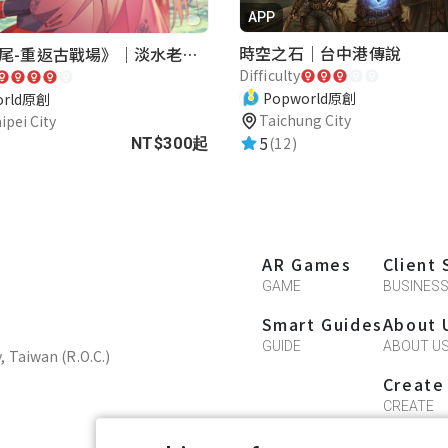
APP
時空之石｜台中港傳說
《再會滬尾-重返古戰場》｜淡水老街實境遊戲｜實體遊戲盒
Difficulty
Popworld原創
orld原創
Taichung City
ipei City
5
(12)
NT$300起
AR Games
Client 
GAME
BUSINES
Smart Guides
About 
GUIDE
ABOUT U
y, Taiwan (R.O.C.)
Create
CREATE