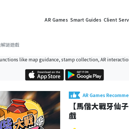
AR Games
Smart Guides
Client Ser
境解謎遊戲
 functions like map guidance, stamp collection, AR interactio
AR Games Recomm
【馬偕大戰牙仙子
戲