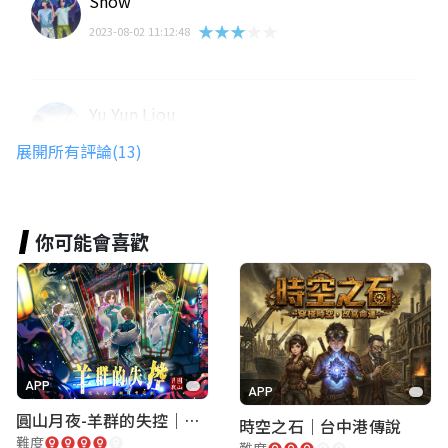
Snow
★★★★★
2023-08-02 11:12:48
Yu Yun Liou
★★★★★
2023-08-02 11:12:21
展開所有評論(13)
問題的敘述不夠明確，對答案的聯想常誤導
你可能會喜歡
腿長你兩公分
★★★★★
2022-11-17 01:21:15
高冠仁
APP
APP
★★★★★
2021-04-26 14:36:47
圓山月夜-羊群的失控｜圓山飯店 ARG實境解謎遊戲
時空之石｜台中港傳說
難度