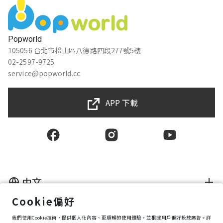
Popworld
105056 台北市松山區八德路四段277號5樓
02-2597-9725
service@popworld.cc
APP 下載
中文
Cookie偏好
使用者授權合約
我們使用Cookie技術，提供個人化內容、更順暢的使用體驗，並根據用戶偏好投放廣告。詳
隱私權保護政策