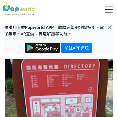
×
建議您下載
Popworld APP
，體驗完整的地圖指引、電
子集章、AR互動、實境解謎等功能。
前往APP遊玩