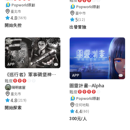
難度
Popworld原創
Popworld原創
ash
臺北市
臺中市
4.8
(569)
★★★★★
5
2021-04-25 00:09:46
(12)
開始失控
出發冒險
焦焦
★★★★★
2021-04-25 00:06:15
APP
《巡行者》軍事碉堡神秘探索｜陽明書屋實境遊戲
焦台盛
APP
難度
★★★★★
圖靈計畫--Alpha
2021-04-24 23:59:55
陽明書屋
難度
臺北市
Popworld原創
4.8
(219)
任何地點
開始探索
莫莫
4.4
(60)
★★★★★
2021-04-24 23:58:35
300元/人