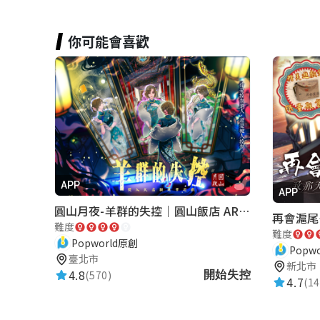
你可能會喜歡
APP
APP
圓山月夜-羊群的失控｜圓山飯店 ARG實境解謎遊戲
難度
難度
Popworld原創
Popw
臺北市
新北市
4.8
(570)
開始失控
4.7
(14