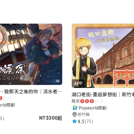
APP
再會滬尾—致那天之後的你｜淡水老街實境遊戲｜實體遊戲盒
難度
orld原創
Popworld原創
新竹縣
5)
NT$300起
4.5
(75)