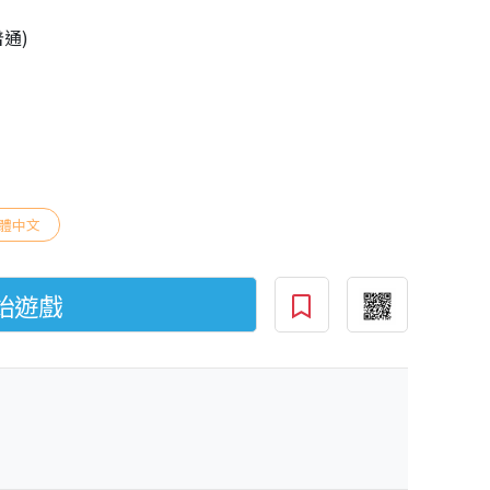
普通)
體中文
始遊戲