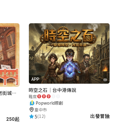
APP
時空之石｜台中港傳說
湖口老街-重返夢想街｜新竹老街城市解謎
難度
Popworld原創
臺中市
5
(12)
出發冒險
250起