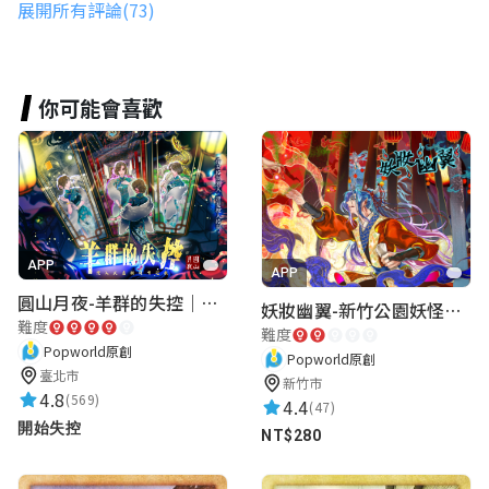
展開所有評論(73)
黃翔翔
你可能會喜歡
★★★★★
2021-10-29 18:42:07
非常喜歡
豈之
★★★★★
APP
2021-10-27 19:08:24
APP
圓山月夜-羊群的失控｜圓山飯店 ARG實境解謎遊戲
Awesome game experience
妖妝幽翼-新竹公園妖怪懸疑事件
難度
難度
Too bad that I cannot get into top 3
Popworld原創
Popworld原創
ranking
臺北市
新竹市
4.8
(569)
4.4
(47)
開始失控
NT$280
王小茜
★★★★★
2021-10-17 18:10:46