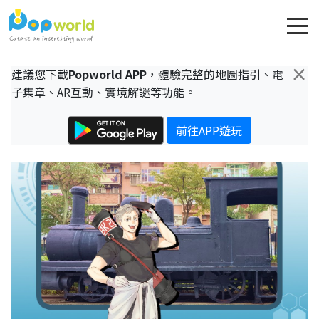
×
建議您下載
Popworld APP
，體驗完整的地圖指引、電
子集章、AR互動、實境解謎等功能。
前往APP遊玩