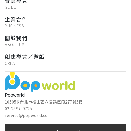
智慧導覽
GUIDE
夏天闖關很
企業合作
BUSINESS
YE MAI CJ
關於我們
★★★★★
2021-08-08 16:38:13
ABOUT US
很好玩
創建導覽／遊戲
CREATE
Su
★★★★★
2023-04-22 18:25:41
這場我佛系解謎，邊散步邊解，還不錯，但
Popworld
距離滿遠的，其中一關跑到比較上面的地
105056 台北市松山區八德路四段277號5樓
方，但題目也沒有要跟現場景物結合，不知
02-2597-9725
service@popworld.cc
要玩家跑過去的用意為何