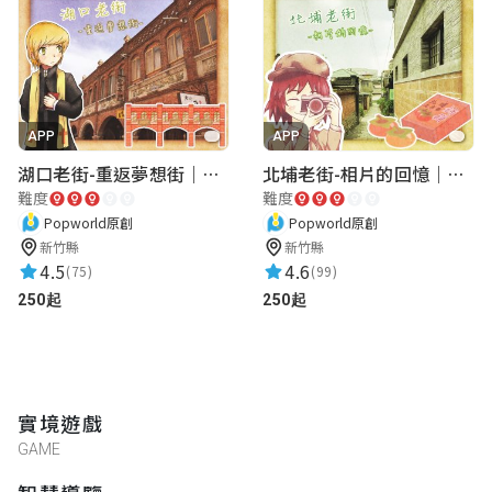
因需要觀察周遭環境，建議白天前往。可以
順便逛逛除了老街外的景點，很棒！
APP
APP
aming21
湖口老街-重返夢想街｜新竹老街城市解謎
北埔老街-相片的回憶｜新竹老街城市解謎
★★★★★
2021-10-17 16:04:17
難度
難度
好玩
Popworld原創
Popworld原創
新竹縣
新竹縣
4.5
4.6
(75)
(99)
Alice Wu
250起
250起
★★★★★
2021-10-02 18:40:04
適合3:00過後開始玩
實境遊戲
GAME
許藝馨
★★★★★
2021-08-26 13:48:48