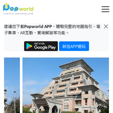
×
建議您下載
Popworld APP
，體驗完整的地圖指引、電
子集章、AR互動、實境解謎等功能。
前往APP遊玩