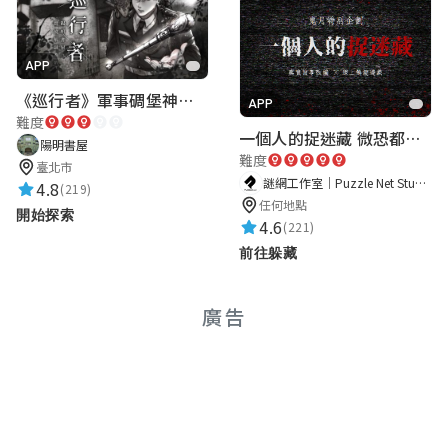
APP
《巡行者》軍事碉堡神秘探索｜陽明書屋實境遊戲
APP
難度
一個人的捉迷藏 微恐都市傳說
陽明書屋
難度
臺北市
謎網工作室｜Puzzle Net Studio
4.8
(219)
任何地點
開始探索
4.6
(221)
前往躲藏
廣告