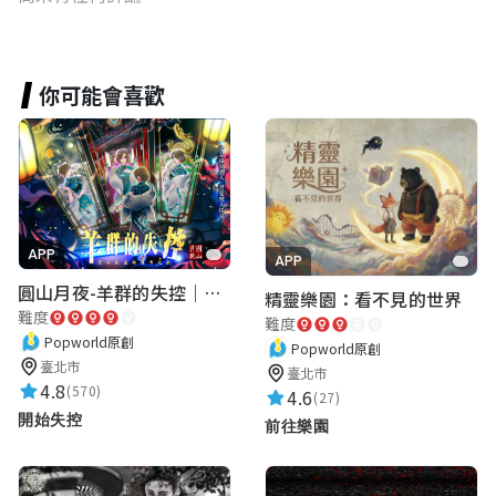
你可能會喜歡
APP
APP
圓山月夜-羊群的失控｜圓山飯店 ARG實境解謎遊戲
精靈樂園：看不見的世界
難度
難度
Popworld原創
Popworld原創
臺北市
臺北市
4.8
(570)
4.6
(27)
開始失控
前往樂園