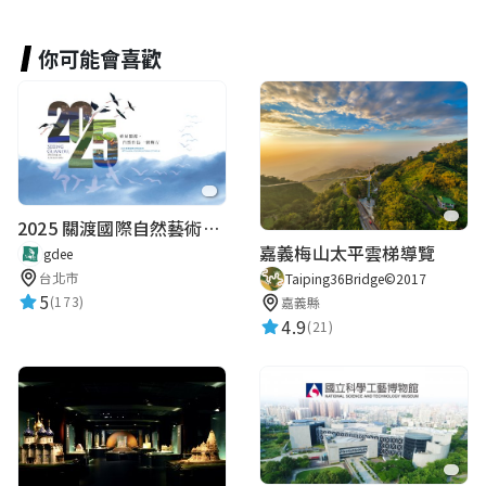
你可能會喜歡
2025 關渡國際自然藝術季 Guandu International Nature Art Festival
嘉義梅山太平雲梯導覽
gdee
台北市
Taiping36Bridge©2017
5
(173)
嘉義縣
4.9
(21)