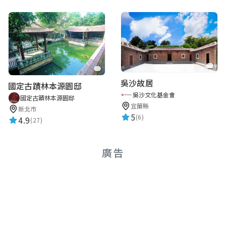
吳沙故居
國定古蹟林本源園邸
吳沙文化基金會
國定古蹟林本源園邸
宜蘭縣
新北市
5
(6)
4.9
(27)
廣告