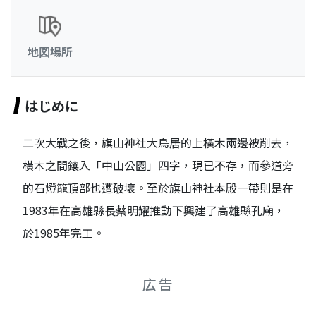
地図場所
はじめに
二次大戰之後，旗山神社大鳥居的上橫木兩邊被削去，
橫木之間鑲入「中山公園」四字，現已不存，而參道旁
的石燈籠頂部也遭破壞。至於旗山神社本殿一帶則是在
1983年在高雄縣長蔡明耀推動下興建了高雄縣孔廟，
於1985年完工。
広告