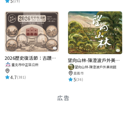
5
(19)
2026歷史復活節：古蹟尋章 | 智慧導覽 × 拾光尋禮
望向山林-陳澄波戶外美術館
臺北市中正區公所
望向山林-陳澄波戶外美術館
嘉義市
4.7
(381)
5
(36)
広告