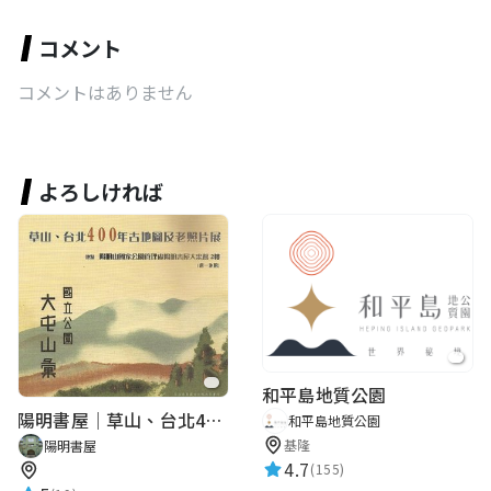
コメント
コメントはありません
よろしければ
和平島地質公園
陽明書屋｜草山、台北400年古地圖老照片展｜智慧導覽
和平島地質公園
基隆
陽明書屋
4.7
(155)