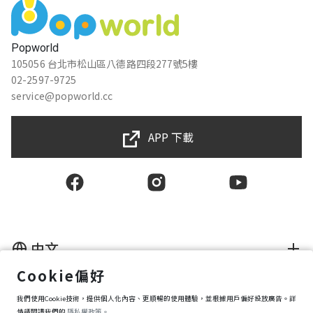
Popworld
105056 台北市松山區八德路四段277號5樓
02-2597-9725
service@popworld.cc
APP 下載
中文
Cookie偏好
使用者授權合約
我們使用Cookie技術，提供個人化內容、更順暢的使用體驗，並根據用戶偏好投放廣告。詳
隱私權保護政策
資訊安全政策
情請閱讀我們的
隱私權政策。