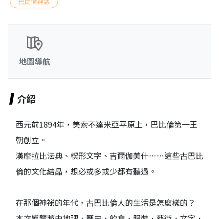
巴比倫神話
地圖導航
介紹
西元前1894年，美索不達米亞平原上，巴比倫第一王
朝創立。
漢摩拉比法典、楔形文字、吉爾伽美什……這些古巴比
倫的文化結晶，想必或多或少都有聽過。
在那個神祕的年代，古巴比倫人的生活是怎麼樣的？
本次導覽將由地理．歷史．飲食．服裝．藝術．文字．