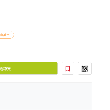
旗山美食
始導覽