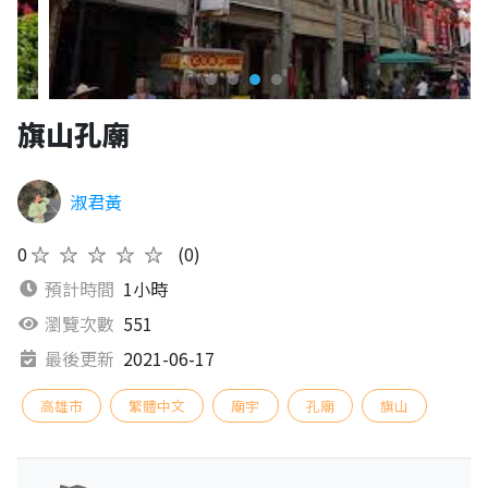
旗山孔廟
淑君黃
0
★★★★★
(0)
預計時間
1小時
瀏覽次數
551
最後更新
2021-06-17
高雄市
繁體中文
廟宇
孔廟
旗山