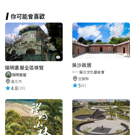
你可能會喜歡
吳沙故居
陽明書屋全區導覽
吳沙文化基金會
陽明書屋
宜蘭縣
臺北市
5
(6)
4.8
(20)