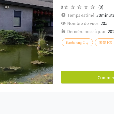
0
★★★★★
(0)
Temps estimé
30minute
Nombre de vues
205
Dernière mise à jour
202
Kaohsiung City
繁體中文
Commenc