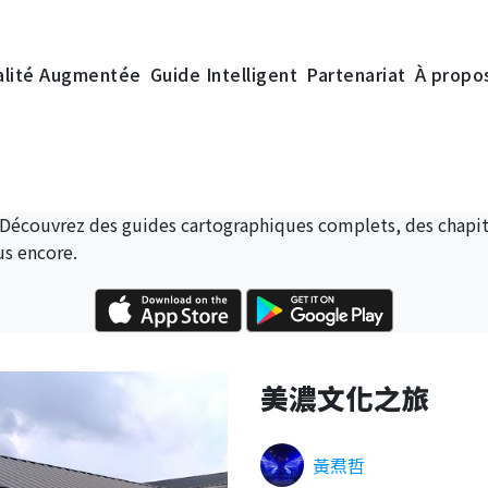
alité Augmentée
Guide Intelligent
Partenariat
À propo
 Découvrez des guides cartographiques complets, des chapitr
us encore.
美濃文化之旅
黃焄哲