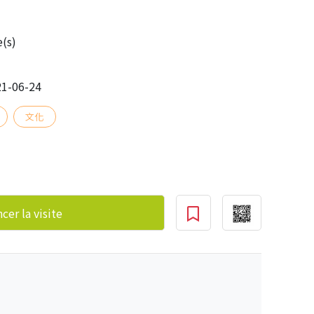
(s)
1-06-24
文化
er la visite