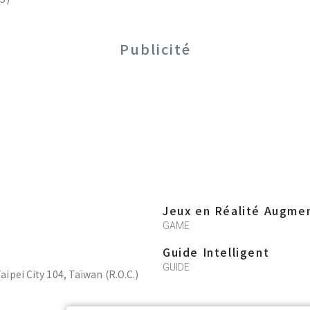
Publicité
Jeux en Réalité Augme
GAME
Guide Intelligent
GUIDE
Taipei City 104, Taïwan (R.O.C.)