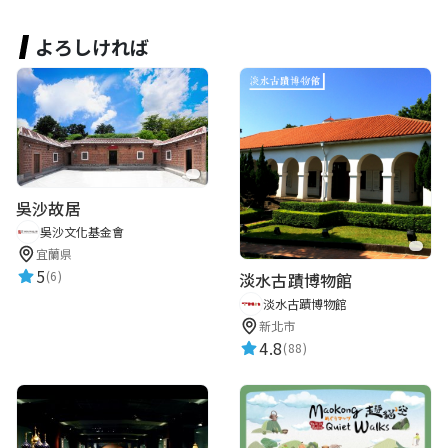
よろしければ
吳沙故居
吳沙文化基金會
宜蘭県
5
(6)
淡水古蹟博物館
淡水古蹟博物館
新北市
4.8
(88)