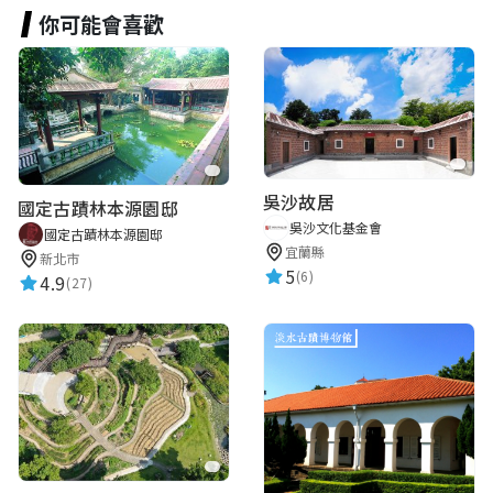
你可能會喜歡
吳沙故居
國定古蹟林本源園邸
吳沙文化基金會
國定古蹟林本源園邸
宜蘭縣
新北市
5
(6)
4.9
(27)