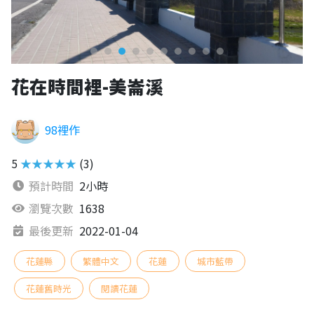
花在時間裡-美崙溪
98裡作
5
★★★★★
(3)
預計時間
2小時
瀏覽次數
1638
最後更新
2022-01-04
花蓮縣
繁體中文
花蓮
城市藍帶
花蓮舊時光
閱讀花蓮