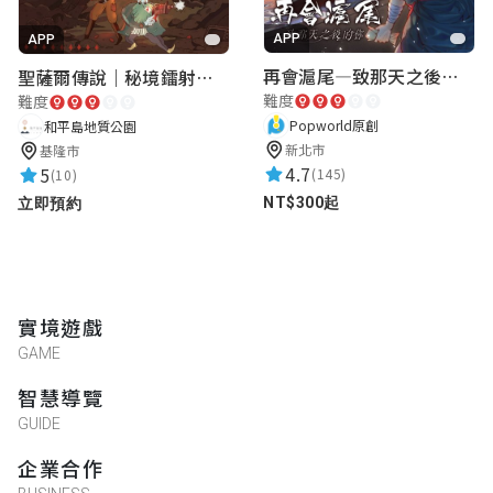
沒事啦，微微恐
APP
APP
再會滬尾—致那天之後的你｜淡水老街實境遊戲｜實體遊戲盒
聖薩爾傳說｜秘境鐳射激戰
難度
難度
仲君 洪
Popworld原創
和平島地質公園
新北市
基隆市
★★★★★
2024-11-24 02:02:04
4.7
5
(145)
(10)
很燒腦
NT$300起
立即預約
よよ
羊群的引領者
實境遊戲
★★★★★
2024-10-04 16:10:51
GAME
謎題設計很棒！故事也很好看！而且謎題結
智慧導覽
合故事～要細心閱讀！1-2人玩都很棒！！
GUIDE
適合消遣的故事！！真的必須配合電腦哦～
或是另一台手機
企業合作