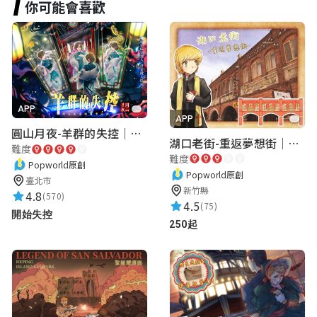
你可能會喜歡
閃賣魯
李○齊
★★★★★
2025-10-25 19:07:22
APP
超級難哈哈😂 玩到黑菇
APP
圓山月夜-羊群的失控｜圓山飯店 ARG實境解謎遊戲
湖口老街-重返夢想街｜新竹老街城市解謎
難度
難度
Popworld原創
Arien Kao
Popworld原創
臺北市
新竹縣
4.8
★★★★★
(570)
2025-08-24 14:46:35
4.5
(75)
開始失控
難，第七章某個地方與解謎無關其實實際上
250起
與解謎有關喔。
Tzu-yu Lai
★★★★★
2024-12-22 01:11:54