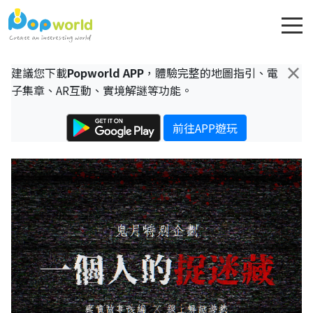
×
建議您下載
Popworld APP
，體驗完整的地圖指引、電
子集章、AR互動、實境解謎等功能。
前往APP遊玩