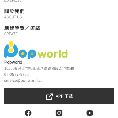
BUSINESS
關於我們
林玟綺
ABOUT US
★★★★★
2024-07-24 16:53:56
創建導覽／遊戲
很有趣！不太恐怖，但一個人真的沒辦法解
CREATE
題，謎題難度挺高的
松田奇雍
Popworld
被窩裡的名偵探
105056 台北市松山區八德路四段277號5樓
★★★★★
2024-07-22 16:56:49
02-2597-9725
非常好玩 就是劇情有點恐怖
service@popworld.cc
玩完後起雞皮疙瘩
APP 下載
楊婉琪
★★★★★
2024-05-29 12:47:50