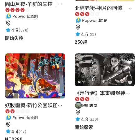
圓山月夜-羊群的失控｜圓山飯店 ARG實境解謎遊戲
北埔老街-相片的回憶｜新竹老街城市解謎
Popworld原創
Popworld原創
4.8
(570)
4.6
(99)
開始失控
250起
APP
《巡行者》軍事碉堡神秘探索｜陽明書屋實境遊戲
APP
妖妝幽翼-新竹公園妖怪懸疑事件
陽明書屋
Popworld原創
4.8
(219)
開始探索
4.4
(47)
NT$280