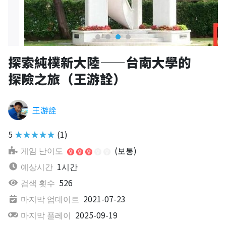
探索純樸新大陸——台南大學的
探險之旅（王游詮）
王游詮
5
★★★★★
(1)
게임 난이도
(보통)
예상시간
1시간
검색 횟수
526
마지막 업데이트
2021-07-23
마지막 플레이
2025-09-19