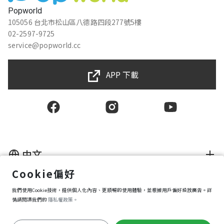
Popworld
105056 台北市松山區八德路四段277號5樓
02-2597-9725
service@popworld.cc
APP 下載
中文
Cookie偏好
使用者授權合約
我們使用Cookie技術，提供個人化內容、更順暢的使用體驗，並根據用戶偏好投放廣告。詳
隱私權保護政策
資訊安全政策
情請閱讀我們的
隱私權政策。
購買條款
Cookie 偏好設定