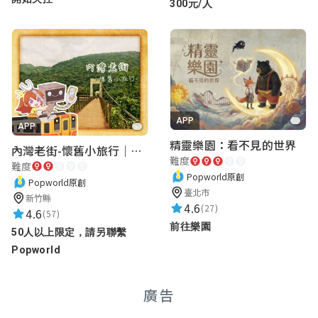
300元/人
APP
APP
精靈樂園：看不見的世界
內灣老街-懷舊小旅行｜新竹老街城市解謎
難度
難度
Popworld原創
Popworld原創
臺北市
新竹縣
4.6
(27)
4.6
(57)
前往樂園
50人以上限定，請另聯繫
Popworld
廣告