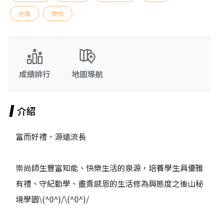
光復
學校
成績排行
地圖導航
介紹
富而好禮、源遠流長
崇尚師生豐富知能、快樂生活的泉源，培養學生具優雅
有禮、守紀勤學、盡責感恩的生活修為與態度之後山秘
境學園\(^0^)/\(^0^)/