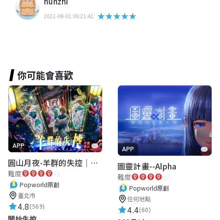
hunzhi
★★★★★
2021-08-01 06:21:42
你可能會喜歡
APP
APP
圓山月夜-羊群的失控｜圓山飯店 ARG實境解謎遊戲
圖靈計畫--Alpha
難度
難度
Popworld原創
Popworld原創
臺北市
任何地點
4.8
(569)
4.4
(60)
開始失控