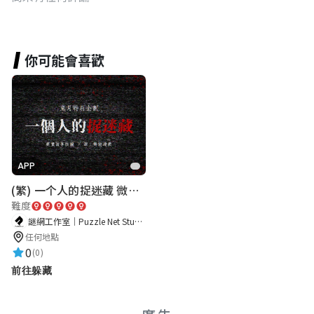
你可能會喜歡
APP
(繁) 一个人的捉迷藏 微恐都市传说
難度
謎網工作室｜Puzzle Net Studio
任何地點
0
(0)
前往躲藏