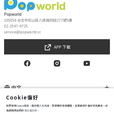
Popworld
105056 台北市松山區八德路四段277號5樓
02-2597-9725
service@popworld.cc
APP 下載
中文
Cookie偏好
使用者授權合約
隱私權保護政策
我們使用Cookie技術，提供個人化內容、更順暢的使用體驗，並根據用戶偏好投放廣告。詳
資訊安全政策
情請閱讀我們的
隱私權政策。
購買條款