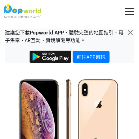
×
建議您下載
Popworld APP
，體驗完整的地圖指引、電
子集章、AR互動、實境解謎等功能。
前往APP遊玩