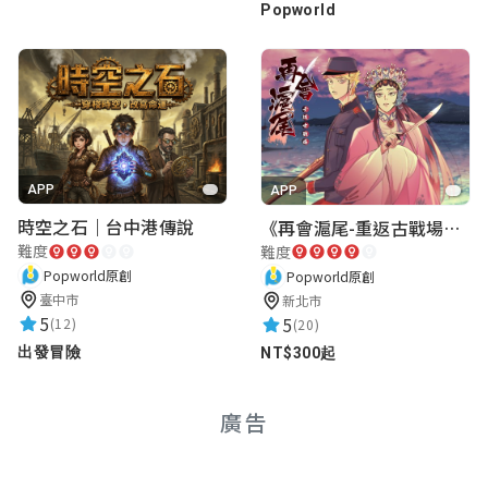
Popworld
APP
APP
時空之石｜台中港傳說
《再會滬尾-重返古戰場》｜淡水老街實境遊戲｜實體遊戲盒
難度
難度
Popworld原創
Popworld原創
臺中市
新北市
5
5
(12)
(20)
出發冒險
NT$300起
廣告