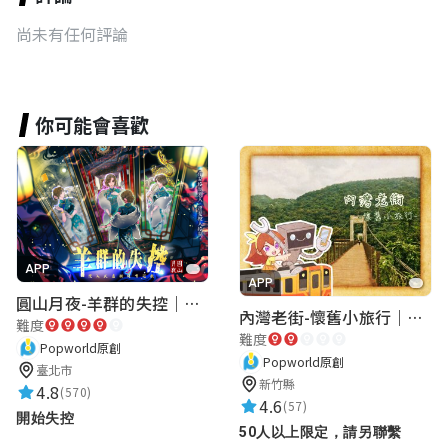
尚未有任何評論
你可能會喜歡
APP
APP
圓山月夜-羊群的失控｜圓山飯店 ARG實境解謎遊戲
內灣老街-懷舊小旅行｜新竹老街城市解謎
難度
難度
Popworld原創
Popworld原創
臺北市
新竹縣
4.8
(570)
4.6
(57)
開始失控
50人以上限定，請另聯繫