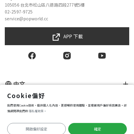
105056 台北市松山區八德路四段277號5樓
02-2597-9725
service@popworld.cc
APP 下載
中文
Cookie偏好
使用者授權合約
我們使用Cookie技術，提供個人化內容、更順暢的使用體驗，並根據用戶偏好投放廣告。詳
隱私權保護政策
資訊安全政策
情請閱讀我們的
隱私權政策。
購買條款
Cookie 偏好設定
開啟偏好設定
確定
Copyright © 2025 Popworld Inc. All Rights Reserved.
前往APP遊玩