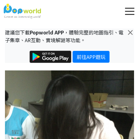
×
建議您下載
Popworld APP
，體驗完整的地圖指引、電
子集章、AR互動、實境解謎等功能。
前往APP遊玩