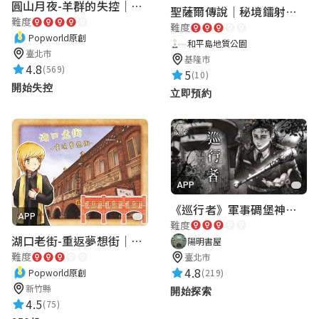
圓山月夜-羊群的失控｜圓山飯店 ARG實境解謎遊戲
聖薩爾傳說｜秘境鐳射激戰
難度
難度
Popworld原創
和平島地質公園
臺北市
基隆市
4.8
(569)
5
(10)
開始失控
立即預約
APP
《巡行者》軍事碉堡神秘探索｜陽明書屋實境遊戲
APP
難度
湖口老街-重返夢想街｜新竹老街城市解謎
陽明書屋
難度
臺北市
4.8
(219)
Popworld原創
新竹縣
開始探索
4.5
(75)