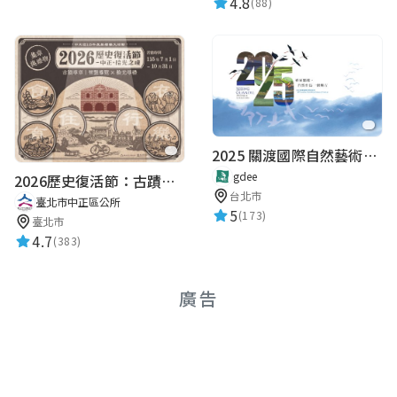
4.8
(88)
2025 關渡國際自然藝術季 Guandu International Nature Art Festival
gdee
2026歷史復活節：古蹟尋章 | 智慧導覽 × 拾光尋禮
台北市
臺北市中正區公所
5
(173)
臺北市
4.7
(383)
廣告