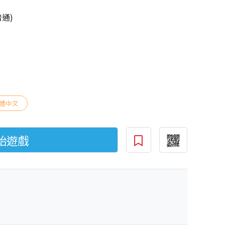
普通)
體中文
始遊戲