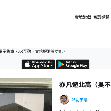
實境遊戲
智慧導覽
）
電子集章、AR互動、實境解謎等功能。
亦凡遊北高（吳不
26劉宇峻