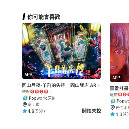
你可能會喜歡
APP
APP
圓山月夜-羊群的失控｜圓山飯店 ARG實境解謎遊戲
圖靈計畫-
難度
難度
Popworld原創
Popw
臺北市
任何地
4.8
(569)
開始失控
4.3
(43