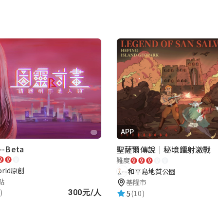
APP
-Beta
聖薩爾傳說｜秘境鐳射激戰
難度
orld原創
和平島地質公園
點
基隆市
5
)
300元/人
(10)