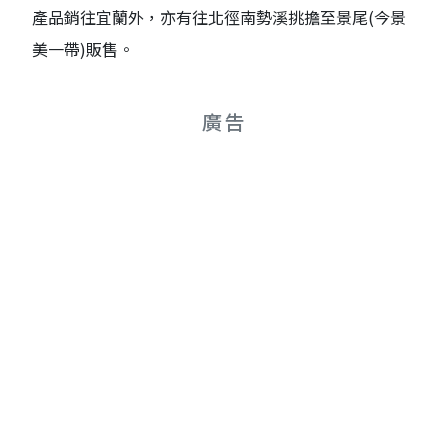
產品銷往宜蘭外，亦有往北徑南勢溪挑擔至景尾(今景
美一帶)販售。
廣告