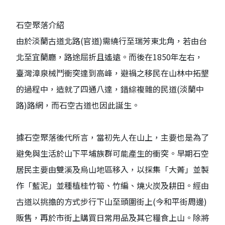
石空聚落介紹
由於淡蘭古道北路(官道)需繞行至瑞芳東北角，若由台
北至宜蘭廳，路途屈折且遙遠。而後在1850年左右，
臺灣漳泉械鬥衝突達到高峰，避禍之移民在山林中拓墾
的過程中，造就了四通八達，錯綜複雜的民道(淡蘭中
路)路網，而石空古道也因此誕生。
據石空聚落後代所言，當初先人在山上，主要也是為了
避免與生活於山下平埔族群可能產生的衝突。早期石空
居民主要由雙溪及烏山地區移入，以採集「大菁」並製
作「藍泥」並種植桂竹筍、竹編、燒火炭及耕田。經由
古道以挑擔的方式步行下山至頭圍街上(今和平街周邊)
販售，再於市街上購買日常用品及其它糧食上山。除將