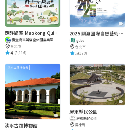
走靜貓空 Maokong Quiet Walks
2025 關渡國際自然藝術季 Guandu International Nature Art Festival
貓空纜車與貓空休閒農業區
gdee
台北市
台北市
4.7
5
(116)
(173)
屏東縣民公園
屏東縣民公園
淡水古蹟博物館
屏東縣