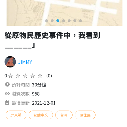
從原物民歷史事件中，我看到
______」
JIMMY
0
★★★★★
(0)
預計時間
30分鐘
瀏覽次數
958
最後更新
2021-12-01
屏東縣
繁體中文
台灣
原住民