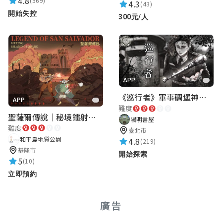
4.8
(569)
4.3
(43)
開始失控
300元/人
APP
《巡行者》軍事碉堡神秘探索｜陽明書屋實境遊戲
APP
難度
聖薩爾傳說｜秘境鐳射激戰
陽明書屋
難度
臺北市
和平島地質公園
4.8
(219)
基隆市
開始探索
5
(10)
立即預約
廣告