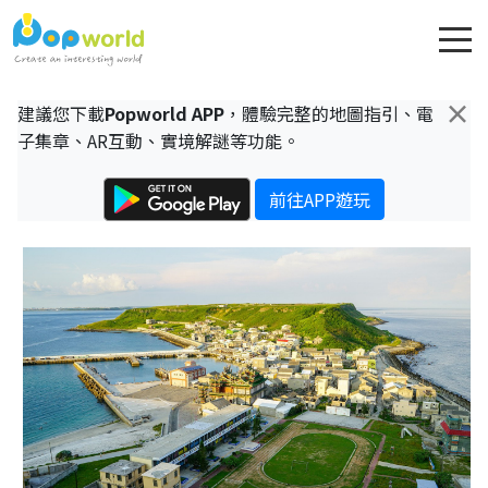
×
建議您下載
Popworld APP
，體驗完整的地圖指引、電
子集章、AR互動、實境解謎等功能。
前往APP遊玩