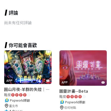
評論
尚未有任何評論
你可能會喜歡
APP
APP
圓山月夜-羊群的失控｜圓山飯店 ARG實境解謎遊戲
圖靈計畫--Beta
難度
難度
Popworld原創
Popworld原創
臺北市
任何地點