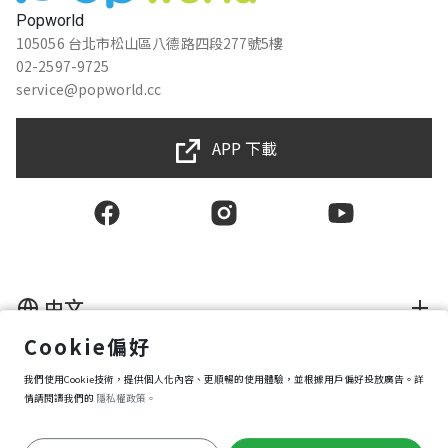
Popworld
105056 台北市松山區八德路四段277號5樓
02-2597-9725
service@popworld.cc
APP 下載
中文
Cookie偏好
使用者授權合約
我們使用Cookie技術，提供個人化內容、更順暢的使用體驗，並根據用戶偏好投放廣告。詳
隱私權保護政策
資訊安全政策
情請閱讀我們的
隱私權政策。
購買條款
Cookie 偏好設定