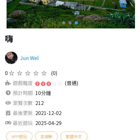
嗨
Jun Wel
0
★★★★★
(0)
遊戲難度
(普通)
預計時間
10分鐘
瀏覽次數
212
最後更新
2021-12-02
最近遊玩
2025-04-29
APP遊玩
澎湖縣
繁體中文