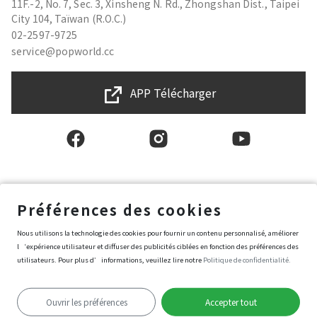
11F.-2, No. 7, Sec. 3, Xinsheng N. Rd., Zhongshan Dist., Taipei
City 104, Taïwan (R.O.C.)
02-2597-9725
service@popworld.cc
APP Télécharger
Français
Préférences des cookies
Nous utilisons la technologie des cookies pour fournir un contenu personnalisé, améliorer
l‘expérience utilisateur et diffuser des publicités ciblées en fonction des préférences des
Conditions générales d'utilisation
Politique de protection des données et de la vie privée
utilisateurs. Pour plus d’informations, veuillez lire notre
Politique de confidentialité.
Politique de sécurité de l’information
Conditions d’achat de Popworld
Préférences des cookies
Ouvrir les préférences
Accepter tout
Copyright © 2025 Popworld Inc. All Rights Reserved.