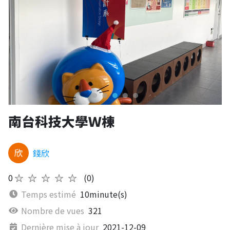
南台科技大學Ｗ棟
錢欣
0
★★★★★
(0)
Temps estimé
10minute(s)
Nombre de vues
321
Dernière mise à jour
2021-12-09