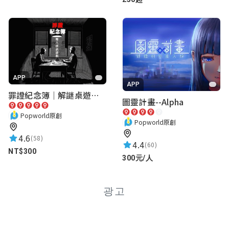
APP
APP
罪證紀念簿｜解謎桌遊｜警匪偵訊｜室內遊戲
圖靈計畫--Alpha
Popworld原創
Popworld原創
4.6
(58)
4.4
(60)
NT$300
300元/人
광고