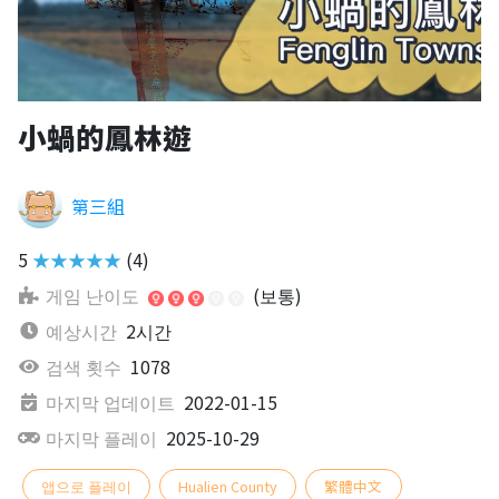
小蝸的鳳林遊
第三組
5
★★★★★
(4)
게임 난이도
(보통)
예상시간
2시간
검색 횟수
1078
마지막 업데이트
2022-01-15
마지막 플레이
2025-10-29
앱으로 플레이
Hualien County
繁體中文