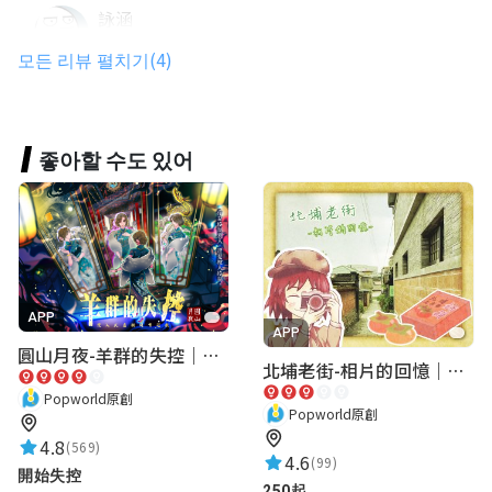
詠涵
★★★★★
2022-01-15 12:16:23
모든 리뷰 펼치기(4)
Bruce Tsai
좋아할 수도 있어
★★★★★
2022-01-15 11:57:15
APP
APP
圓山月夜-羊群的失控｜圓山飯店 ARG實境解謎遊戲
北埔老街-相片的回憶｜新竹老街城市解謎
Popworld原創
Popworld原創
4.8
(569)
4.6
(99)
開始失控
250起