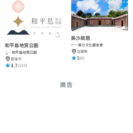
吳沙故居
和平島地質公園
吳沙文化基金會
宜蘭縣
和平島地質公園
5
(6)
基隆市
4.7
(155)
廣告