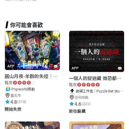
你可能會喜歡
APP
APP
圓山月夜-羊群的失控｜圓山飯店 ARG實境解謎遊戲
一個人的捉迷藏 微恐都市傳說
難度
難度
Popworld原創
謎網工作室｜Puzzle Net Studio
臺北市
任何地點
4.8
(570)
4.6
(221)
開始失控
前往躲藏