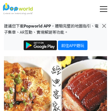
×
建議您下載
Popworld APP
，體驗完整的地圖指引、電
子集章、AR互動、實境解謎等功能。
前往APP遊玩