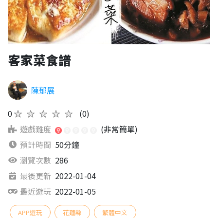
客家菜食譜
陳郁展
0
★★★★★
(0)
遊戲難度
(非常簡單)
預計時間
50分鐘
瀏覽次數
286
最後更新
2022-01-04
最近遊玩
2022-01-05
APP遊玩
花蓮縣
繁體中文