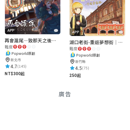
APP
APP
再會滬尾—致那天之後的你｜淡水老街實境遊戲｜實體遊戲盒
湖口老街-重返夢想街｜新竹老街城市解謎
難度
難度
Popworld原創
Popworld原創
新北市
新竹縣
4.7
(145)
4.5
(75)
NT$300起
250起
廣告