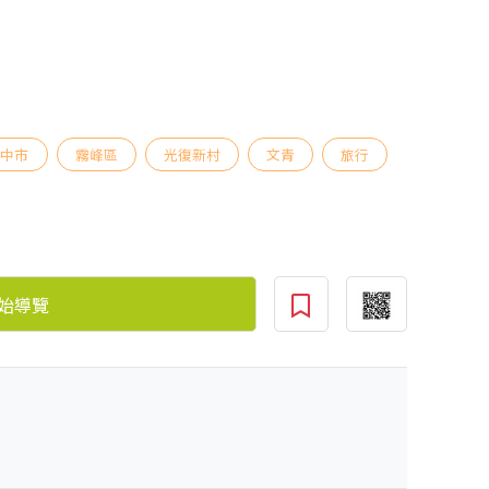
台中市
霧峰區
光復新村
文青
旅行
始導覽