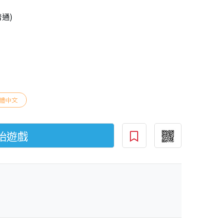
普通)
體中文
始遊戲