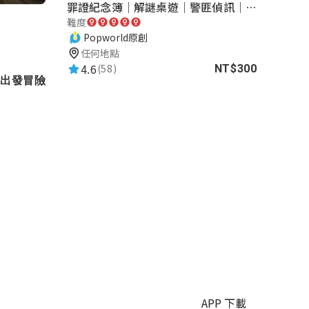
罪證紀念簿｜解謎桌遊｜警匪偵訊｜室內遊戲
難度
Popworld原創
任何地點
4.6
(58)
NT$300
出發冒險
APP 下載