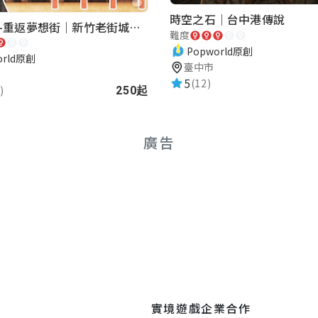
時空之石｜台中港傳說
湖口老街-重返夢想街｜新竹老街城市解謎
難度
Popworld原創
orld原創
臺中市
5
(12)
)
250起
廣告
實境遊戲
企業合作