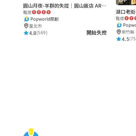
APP
圓山月夜-羊群的失控｜圓山飯店 ARG實境解謎遊戲
難度
難度
Popworld原創
Popw
臺北市
新竹縣
4.8
(569)
開始失控
4.5
(75