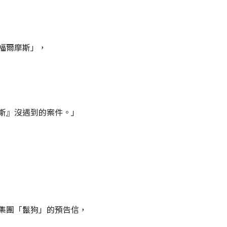
福爾摩斯」，
斯』沒遇到的案件。」
集團「鬣狗」的預告信，